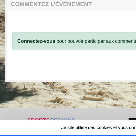
COMMENTEZ L’ÉVÈNEMENT
Connectez-vous
pour pouvoir participer aux commenta
SPORTS
REGIONS
Ce site utilise des cookies et vous do
217014
visites