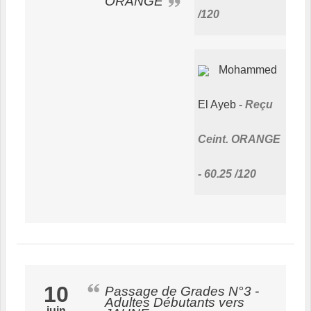
ORANGE
/120
Mohammed
El Ayeb
Reçu
Ceint. ORANGE
- 60.25 /120
10
Passage de Grades N°3 -
Adultes Débutants vers
juin