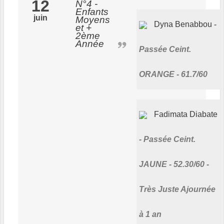
12
N°4 -
Enfants
juin
Moyens
Dyna Benabbou
et +
2ème
Année
Passée Ceint.
ORANGE - 61.7/60
Fadimata Diabate
Passée Ceint.
JAUNE - 52.30/60 -
Très Juste Ajournée
à 1 an