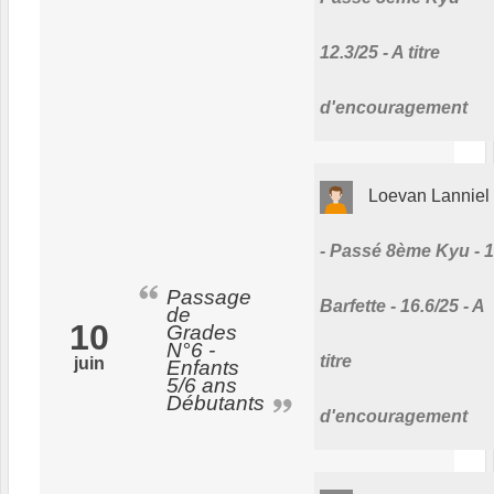
12.3/25 - A titre
d'encouragement
Loevan Lanniel
Passé 8ème Kyu - 1
Passage
Barfette - 16.6/25 - A
de
10
Grades
N°6 -
titre
juin
Enfants
5/6 ans
Débutants
d'encouragement