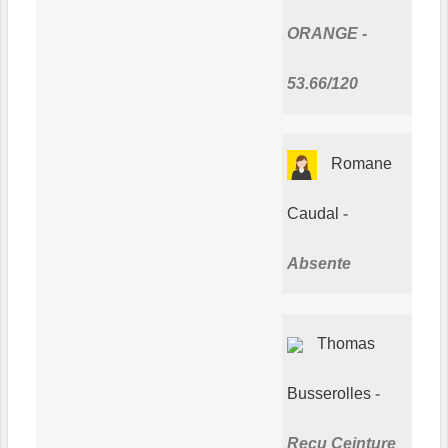
ORANGE -
53.66/120
Romane
Caudal
Absente
Thomas
Busserolles
Reçu Ceinture